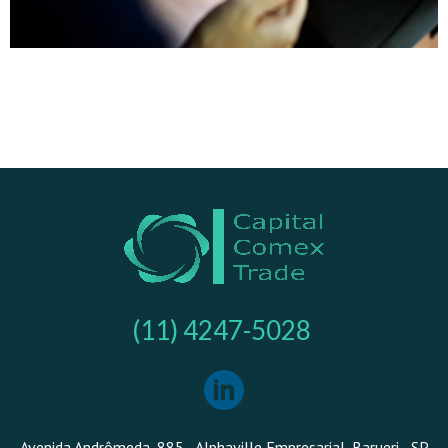
(11) 4247-5028
Avenida Andrômeda, 885 - Alphaville Empresarial, Barueri - SP